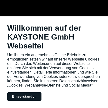
GPS Tracker
Tracking as a Service
Excel API Webservice
Themen
Willkommen auf der
Kundenportal
KAYSTONE GmbH
Über uns
Downloads
AGBs
Webseite!
Datenschutzhinweise
Impressum
Kontakt
Um Ihnen ein angenehmes Online-Erlebnis zu
ermöglichen setzen wir auf unserer Webseite Cookies
Follow us
ein. Durch das Weitersurfen auf dieser Webseite
erklären Sie sich mit der Verwendung von Cookies
einverstanden. Detaillierte Informationen und wie Sie
der Verwendung von Cookies jederzeit widersprechen
können, finden Sie in unseren Datenschutzhinweisen
KAYSTONE® GmbH
„Cookies, Webanalyse-Dienste und Social Media”
.
Triftweg 34
34376 Immenhausen
Germany
+49 5673 50999-90
Einverstanden